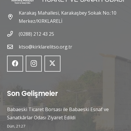
Karakaş Mahallesi, Karakaşbey Sokak No.:10
Merkez/KIRKLARELİ
(0288) 212 43 25
ktso@kirklarelitso.org.tr
Son Gelişmeler
Babaeski Ticaret Borsası ile Babaeski Esnaf ve
Sanatkârlar Odası Ziyaret Edildi
Dün, 21:27