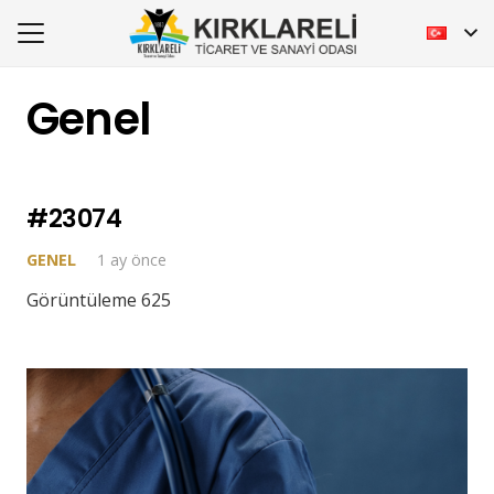
Genel
#23074
GENEL
1 ay önce
Görüntüleme 625