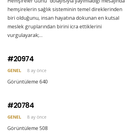
Hemşireler Günü” dolayısıyla yayımladığı mesajında
hemşirelerin sağlık sisteminin temel direklerinden
biri olduğunu, insan hayatına dokunan en kutsal
meslek gruplarından birini icra ettiklerini
vurgulayarak;…
#20974
GENEL
8 ay önce
Görüntüleme 640
#20784
GENEL
8 ay önce
Görüntüleme 508