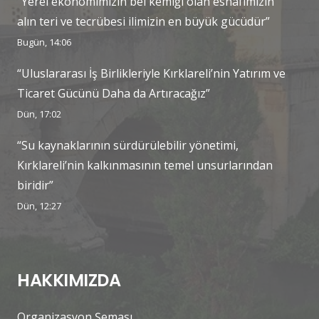
“Yerel ekonomimizin bel kemiği olan esnafımızın
alın teri ve tecrübesi ilimizin en büyük gücüdür”
Bugün, 14:06
“Uluslararası İş Birlikleriyle Kırklareli’nin Yatırım ve
Ticaret Gücünü Daha da Artıracağız”
Dün, 17:02
“Su kaynaklarının sürdürülebilir yönetimi,
Kırklareli’nin kalkınmasının temel unsurlarından
biridir”
Dün, 12:27
HAKKIMIZDA
Organizasyon Şeması