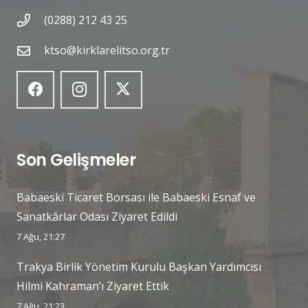
(0288) 212 43 25
ktso@kirklarelitso.org.tr
Son Gelişmeler
Babaeski Ticaret Borsası ile Babaeski Esnaf ve
Sanatkârlar Odası Ziyaret Edildi
7 Ağu, 21:27
Trakya Birlik Yönetim Kurulu Başkan Yardımcısı
Hilmi Kahraman’ı Ziyaret Ettik
7 Ağu, 21:23