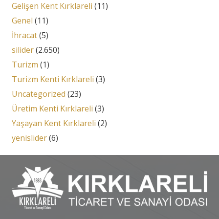
Gelişen Kent Kırklareli
(11)
Genel
(11)
İhracat
(5)
silider
(2.650)
Turizm
(1)
Turizm Kenti Kırklareli
(3)
Uncategorized
(23)
Üretim Kenti Kırklareli
(3)
Yaşayan Kent Kırklareli
(2)
yenislider
(6)