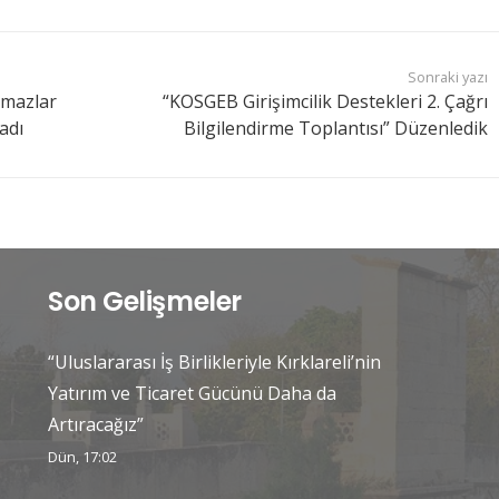
Sonraki yazı
kmazlar
“KOSGEB Girişimcilik Destekleri 2. Çağrı
adı
Bilgilendirme Toplantısı” Düzenledik
Son Gelişmeler
“Uluslararası İş Birlikleriyle Kırklareli’nin
Yatırım ve Ticaret Gücünü Daha da
Artıracağız”
Dün, 17:02