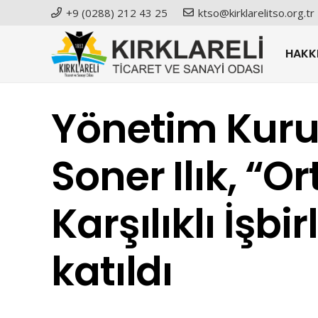
+9 (0288) 212 43 25
ktso@kirklarelitso.org.tr
HAKK
Yönetim Kuru
Soner Ilık, “O
Karşılıklı İşbi
katıldı