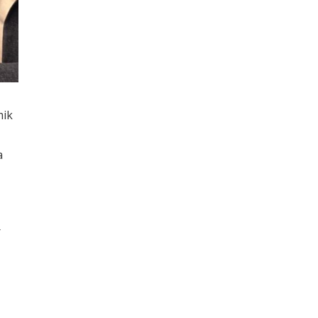
mik
a
r