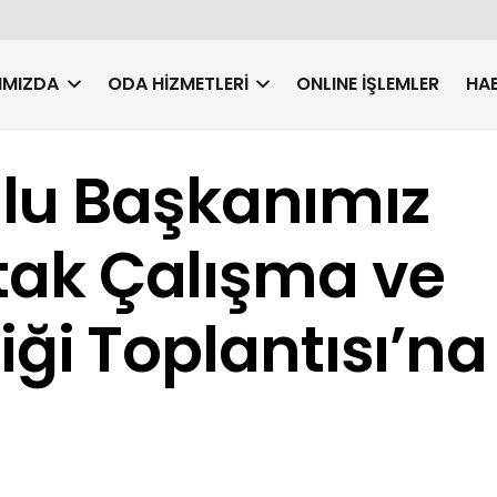
IMIZDA
ODA HIZMETLERI
ONLINE İŞLEMLER
HAB
lu Başkanımız
rtak Çalışma ve
rliği Toplantısı’na