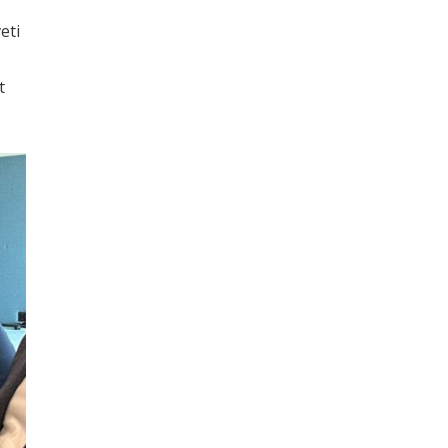
eti
t