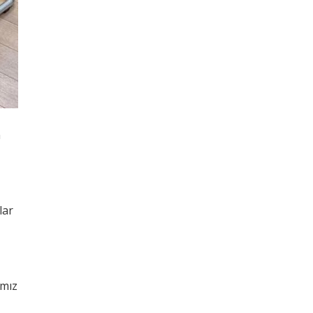
n
lar
ımız