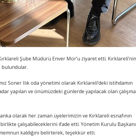
rklareli Şube Müdürü Enver Mor’u ziyaret etti. Kırklareli’ni
e bulundular.
ız Soner Ilık oda yönetimi olarak Kırklareli’deki istihdamın
adar yapılan ve önümüzdeki günlerde yapılacak olan çalışma
nka olarak her zaman üyelerimizin ve Kırklareli esnafının
birlikte çalışabileceklerini ifade etti. Yönetim Kurulu Başkan
 memnun kaldığını belirterek, teşekkür etti.