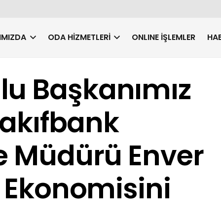
IMIZDA
ODA HIZMETLERI
ONLINE İŞLEMLER
HAB
lu Başkanımız
 Vakıfbank
be Müdürü Enver
i Ekonomisini