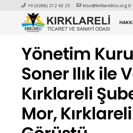
+9 (0288) 212 43 25
ktso@kirklarelitso.org.tr
HAKK
Yönetim Kuru
Soner Ilık ile
Kırklareli Şu
Mor, Kırklarel