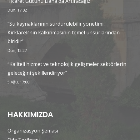
Ticaret Gücünü Daha da Artıracağız”
Dün, 17:02
“Su kaynaklarının sürdürülebilir yönetimi,
Kırklareli’nin kalkınmasının temel unsurlarından
biridir”
Dün, 12:27
“Kaliteli hizmet ve teknolojik gelişmeler sektörlerin
geleceğini şekillendiriyor”
5 Ağu, 17:00
HAKKIMIZDA
Organizasyon Şeması
Oda Tarihçesi