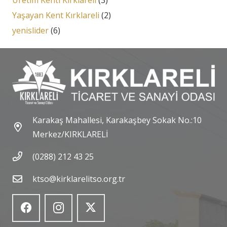
Üretim Kenti Kırklareli
(3)
Yaşayan Kent Kırklareli
(2)
yenislider
(6)
Karakaş Mahallesi, Karakaşbey Sokak No.:10
Merkez/KIRKLARELİ
(0288) 212 43 25
ktso@kirklarelitso.org.tr