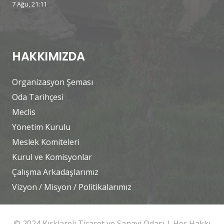
7 Ağu, 21:11
HAKKIMIZDA
Organizasyon Şeması
Oda Tarihçesi
Meclis
Yönetim Kurulu
Meslek Komiteleri
Kurul ve Komisyonlar
Çalışma Arkadaşlarımız
Vizyon / Misyon / Politikalarımız
© 2024 Kırklareli Ticaret ve Sanayi Odası | Her Hakkı