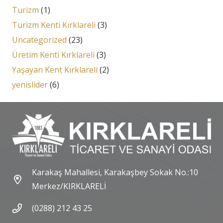
Turizm
(1)
Turizm Kenti Kırklareli
(3)
Uncategorized
(23)
Üretim Kenti Kırklareli
(3)
Yaşayan Kent Kırklareli
(2)
yenislider
(6)
Karakaş Mahallesi, Karakaşbey Sokak No.:10
Merkez/KIRKLARELİ
(0288) 212 43 25