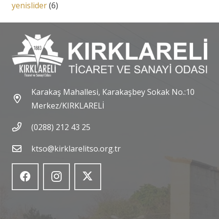
yenislider
(6)
Karakaş Mahallesi, Karakaşbey Sokak No.:10
Merkez/KIRKLARELİ
(0288) 212 43 25
ktso@kirklarelitso.org.tr