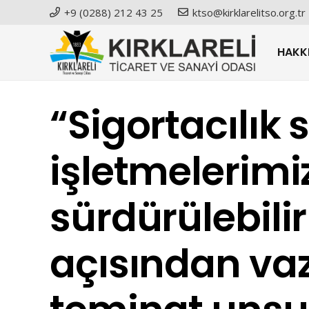
+9 (0288) 212 43 25
ktso@kirklarelitso.org.tr
HAKK
“Sigortacılık 
işletmelerimi
sürdürülebilir
açısından vaz