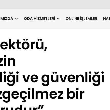
IMIZDA
ODA HIZMETLERI
ONLINE İŞLEMLER
HAB
sektörü,
zin
liği ve güvenliği
geçilmez bir