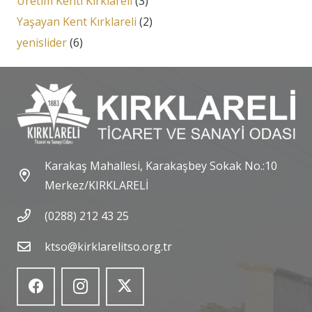
Üretim Kenti Kırklareli
(3)
Yaşayan Kent Kırklareli
(2)
yenislider
(6)
Karakaş Mahallesi, Karakaşbey Sokak No.:10
Merkez/KIRKLARELİ
(0288) 212 43 25
ktso@kirklarelitso.org.tr