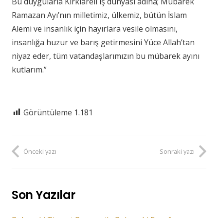
Bu duygularla Kırklareli iş dünyası adına; Mübarek
Ramazan Ayı’nın milletimiz, ülkemiz, bütün İslam
Alemi ve insanlık için hayırlara vesile olmasını,
insanlığa huzur ve barış getirmesini Yüce Allah’tan
niyaz eder, tüm vatandaşlarımızın bu mübarek ayını
kutlarım.”
Görüntüleme
1.181
Önceki yazı
Sonraki yazı
Son Yazılar