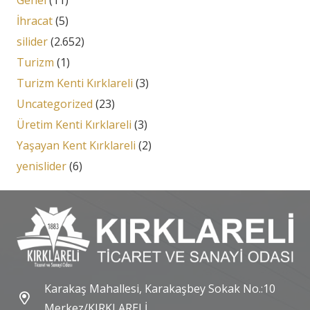
Genel
(11)
İhracat
(5)
silider
(2.652)
Turizm
(1)
Turizm Kenti Kırklareli
(3)
Uncategorized
(23)
Üretim Kenti Kırklareli
(3)
Yaşayan Kent Kırklareli
(2)
yenislider
(6)
Karakaş Mahallesi, Karakaşbey Sokak No.:10
Merkez/KIRKLARELİ