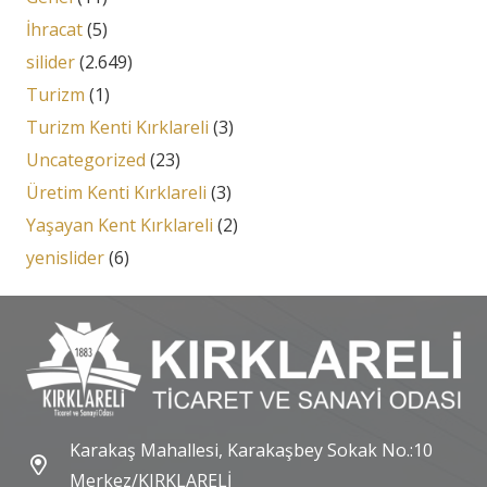
İhracat
(5)
silider
(2.649)
Turizm
(1)
Turizm Kenti Kırklareli
(3)
Uncategorized
(23)
Üretim Kenti Kırklareli
(3)
Yaşayan Kent Kırklareli
(2)
yenislider
(6)
Karakaş Mahallesi, Karakaşbey Sokak No.:10
Merkez/KIRKLARELİ