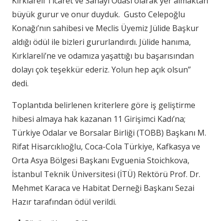
Kırklareli Ticaret ve Sanayi Odası olarak yer almaktan
büyük gurur ve onur duyduk. Gusto Celepoğlu
Konağı’nın sahibesi ve Meclis Üyemiz Jülide Başkur
aldığı ödül ile bizleri gururlandırdı. Jülide hanıma,
Kırklareli’ne ve odamıza yaşattığı bu başarısından
dolayı çok teşekkür ederiz. Yolun hep açık olsun”
dedi.
Toplantıda belirlenen kriterlere göre iş geliştirme
hibesi almaya hak kazanan 11 Girişimci Kadı’na;
Türkiye Odalar ve Borsalar Birliği (TOBB) Başkanı M.
Rifat Hisarcıklıoğlu, Coca-Cola Türkiye, Kafkasya ve
Orta Asya Bölgesi Başkanı Evguenia Stoichkova,
İstanbul Teknik Üniversitesi (İTÜ) Rektörü Prof. Dr.
Mehmet Karaca ve Habitat Derneği Başkanı Sezai
Hazır tarafından ödül verildi.