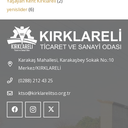
Yaşayan Kent Kırklareli
(2)
yenislider
(6)
Karakaş Mahallesi, Karakaşbey Sokak No.:10
Merkez/KIRKLARELİ
(0288) 212 43 25
ktso@kirklarelitso.org.tr