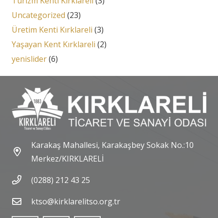
Turizm Kenti Kırklareli
(3)
Uncategorized
(23)
Üretim Kenti Kırklareli
(3)
Yaşayan Kent Kırklareli
(2)
yenislider
(6)
Karakaş Mahallesi, Karakaşbey Sokak No.:10
Merkez/KIRKLARELİ
(0288) 212 43 25
ktso@kirklarelitso.org.tr