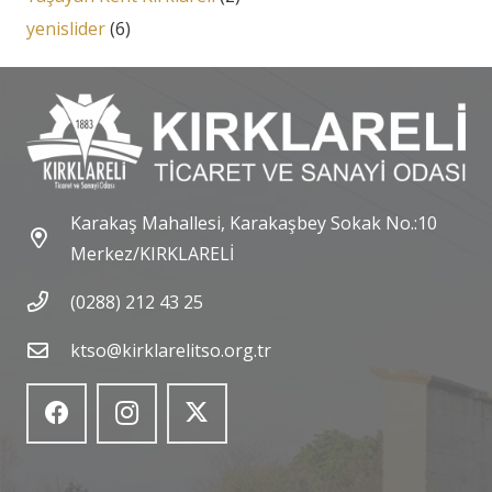
yenislider
(6)
Karakaş Mahallesi, Karakaşbey Sokak No.:10
Merkez/KIRKLARELİ
(0288) 212 43 25
ktso@kirklarelitso.org.tr