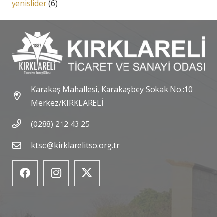
yenislider
(6)
Karakaş Mahallesi, Karakaşbey Sokak No.:10
Merkez/KIRKLARELİ
(0288) 212 43 25
ktso@kirklarelitso.org.tr