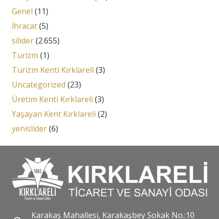
Genel
(11)
İhracat
(5)
silider
(2.655)
Turizm
(1)
Turizm Kenti Kırklareli
(3)
Uncategorized
(23)
Üretim Kenti Kırklareli
(3)
Yaşayan Kent Kırklareli
(2)
yenislider
(6)
Karakaş Mahallesi, Karakaşbey Sokak No.:10