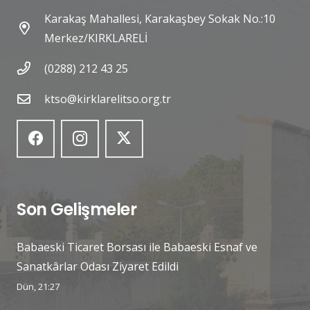
Karakaş Mahallesi, Karakaşbey Sokak No.:10
Merkez/KIRKLARELİ
(0288) 212 43 25
ktso@kirklarelitso.org.tr
Son Gelişmeler
Babaeski Ticaret Borsası ile Babaeski Esnaf ve
Sanatkârlar Odası Ziyaret Edildi
Dün, 21:27