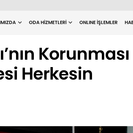
IMIZDA
ODA HIZMETLERI
ONLINE İŞLEMLER
HAB
rı’nın Korunması
esi Herkesin