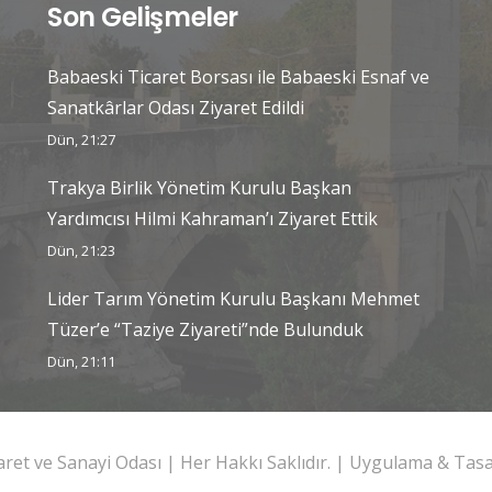
Son Gelişmeler
Babaeski Ticaret Borsası ile Babaeski Esnaf ve
Sanatkârlar Odası Ziyaret Edildi
Dün, 21:27
Trakya Birlik Yönetim Kurulu Başkan
Yardımcısı Hilmi Kahraman’ı Ziyaret Ettik
Dün, 21:23
Lider Tarım Yönetim Kurulu Başkanı Mehmet
Tüzer’e “Taziye Ziyareti”nde Bulunduk
Dün, 21:11
caret ve Sanayi Odası | Her Hakkı Saklıdır. | Uygulama & Ta