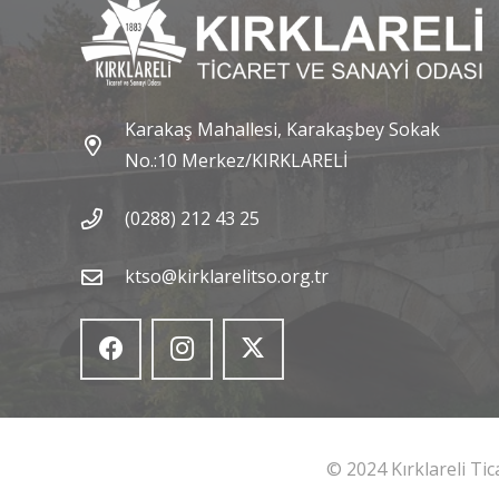
Karakaş Mahallesi, Karakaşbey Sokak
No.:10 Merkez/KIRKLARELİ
(0288) 212 43 25
ktso@kirklarelitso.org.tr
© 2024 Kırklareli Ti