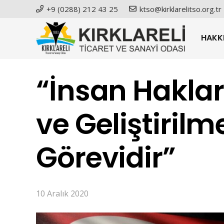
+9 (0288) 212 43 25
ktso@kirklarelitso.org.tr
HAKK
“İnsan Hakla
ve Geliştirilm
Görevidir”
10 Aralık 2020