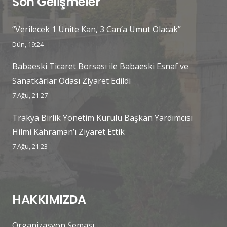
Son Gelişmeler
“Verilecek 1 Ünite Kan, 3 Can’a Umut Olacak”
Dün, 19:24
Babaeski Ticaret Borsası ile Babaeski Esnaf ve
Sanatkârlar Odası Ziyaret Edildi
7 Ağu, 21:27
Trakya Birlik Yönetim Kurulu Başkan Yardımcısı
Hilmi Kahraman’ı Ziyaret Ettik
7 Ağu, 21:23
HAKKIMIZDA
Organizasyon Şeması