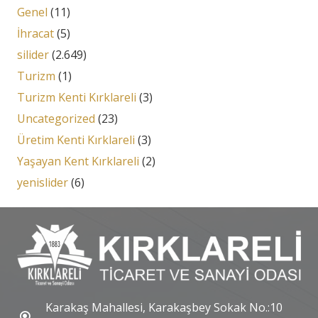
Genel
(11)
İhracat
(5)
silider
(2.649)
Turizm
(1)
Turizm Kenti Kırklareli
(3)
Uncategorized
(23)
Üretim Kenti Kırklareli
(3)
Yaşayan Kent Kırklareli
(2)
yenislider
(6)
Karakaş Mahallesi, Karakaşbey Sokak No.:10