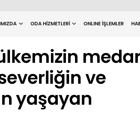
IMIZDA
ODA HIZMETLERI
ONLINE İŞLEMLER
HAB
 ülkemizin medar
nseverliğin ve
ın yaşayan