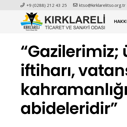
+9 (0288) 212 43 25
ktso@kirklarelitso.org.tr
HAKK
“Gazilerimiz;
iftiharı, vata
kahramanlığ
abideleridir”