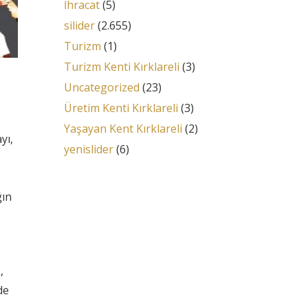
İhracat
(5)
silider
(2.655)
Turizm
(1)
Turizm Kenti Kırklareli
(3)
Uncategorized
(23)
Üretim Kenti Kırklareli
(3)
Yaşayan Kent Kırklareli
(2)
yı,
yenislider
(6)
ğın
,
de