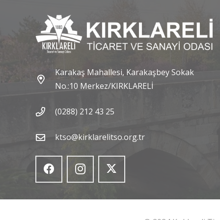
Karakaş Mahallesi, Karakaşbey Sokak
No.:10 Merkez/KIRKLARELİ
(0288) 212 43 25
ktso@kirklarelitso.org.tr