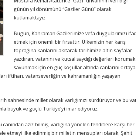
Mustafa Kemal Atatürk’e “Gazi” unvanının verildiği
günün yıl dönümünü “Gaziler Günü” olarak
kutlamaktayız.
Bugün, Kahraman Gazilerimize vefa duygularımızı ifa
etmek için önemli bir fırsattır. Ülkemizin her karış
toprağına kanlarını akıtarak tarihimize altın sayfalar
yazdıran, vatanını ve kutsal saydığı değerleri korumak
savunmak için en güç koşullar altında canlarını ortaya
ı iftiharı, vatanseverliğin ve kahramanlığın yaşayan
tarih sahnesinde millet olarak varlığımızı sürdürüyor ve bu va
mla büyük ve güçlü Türkiye’yi imar ediyoruz.
 canından aziz bilmiş, varlığına yönelen tehditlere karşı her
etmeyi ilke edinmiş bir milletin mensupları olarak, Şehit