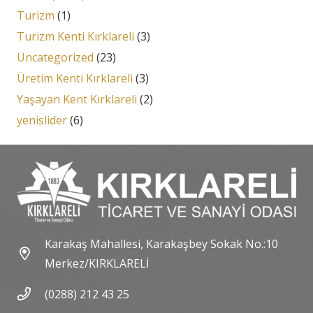
Turizm
(1)
Turizm Kenti Kırklareli
(3)
Uncategorized
(23)
Üretim Kenti Kırklareli
(3)
Yaşayan Kent Kırklareli
(2)
yenislider
(6)
Karakaş Mahallesi, Karakaşbey Sokak No.:10
Merkez/KIRKLARELİ
(0288) 212 43 25