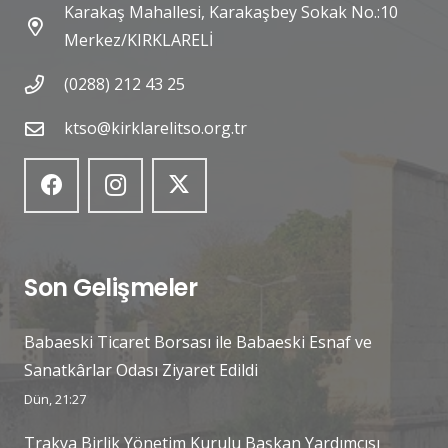
Karakaş Mahallesi, Karakaşbey Sokak No.:10
Merkez/KIRKLARELİ
(0288) 212 43 25
ktso@kirklarelitso.org.tr
Son Gelişmeler
Babaeski Ticaret Borsası ile Babaeski Esnaf ve
Sanatkârlar Odası Ziyaret Edildi
Dün, 21:27
Trakya Birlik Yönetim Kurulu Başkan Yardımcısı