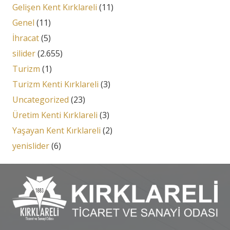
Gelişen Kent Kırklareli
(11)
Genel
(11)
İhracat
(5)
silider
(2.655)
Turizm
(1)
Turizm Kenti Kırklareli
(3)
Uncategorized
(23)
Üretim Kenti Kırklareli
(3)
Yaşayan Kent Kırklareli
(2)
yenislider
(6)