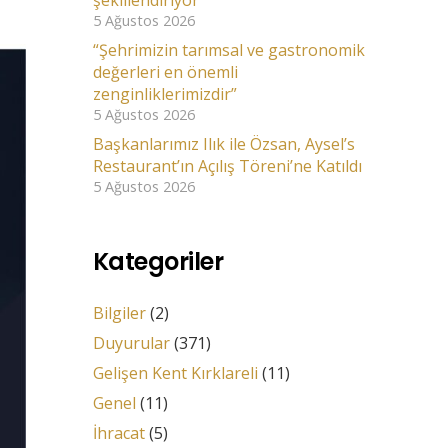
şekillendiriyor”
5 Ağustos 2026
“Şehrimizin tarımsal ve gastronomik
değerleri en önemli
zenginliklerimizdir”
5 Ağustos 2026
Başkanlarımız Ilık ile Özsan, Aysel’s
Restaurant’ın Açılış Töreni’ne Katıldı
5 Ağustos 2026
Kategoriler
Bilgiler
(2)
Duyurular
(371)
Gelişen Kent Kırklareli
(11)
Genel
(11)
İhracat
(5)