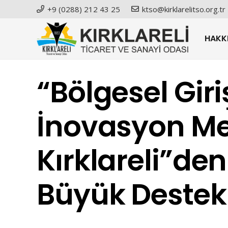
+9 (0288) 212 43 25
ktso@kirklarelitso.org.tr
HAKK
“Bölgesel Giri
İnovasyon Me
Kırklareli”den
Büyük Destek