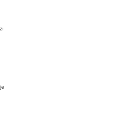
zi
je