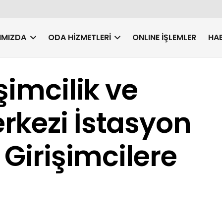
IMIZDA
ODA HIZMETLERI
ONLINE İŞLEMLER
HAB
şimcilik ve
rkezi İstasyon
 Girişimcilere