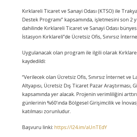
Kırklareli Ticaret ve Sanayi Odası (KTSO) ile Traky
Destek Programı” kapsamında, işletmesini son 2 yı
dahilinde Kırklareli Ticaret ve Sanayi Odası bünye
İstasyon Kırklareli”de Ücretsiz Ofis, Sınırsız İnter
Uygulanacak olan program ile ilgili olarak Kırklar
kaydedildi:
“Verilecek olan Ücretsiz Ofis, Sınırsız İnternet ve L
Altyapısı, Ücretsiz Dış Ticaret Pazar Araştırması, G
kapsamında yer alacak. Projenin verimliliğini arttır
günlerinin %60’ında Bölgesel Girişimcilik ve İnovasy
katılması zorunludur.
Başvuru linki:
https://l24.im/aUnTEdY