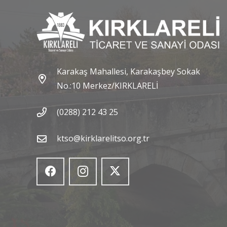
Karakaş Mahallesi, Karakaşbey Sokak
No.:10 Merkez/KIRKLARELİ
(0288) 212 43 25
ktso@kirklarelitso.org.tr