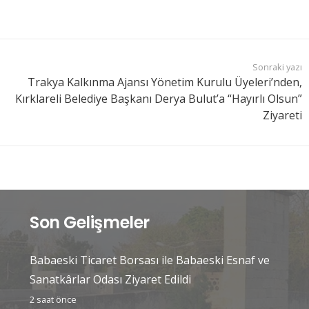
Sonraki yazı
Trakya Kalkınma Ajansı Yönetim Kurulu Üyeleri’nden,
Kırklareli Belediye Başkanı Derya Bulut’a “Hayırlı Olsun”
Ziyareti
Son Gelişmeler
Babaeski Ticaret Borsası ile Babaeski Esnaf ve
Sanatkârlar Odası Ziyaret Edildi
2 saat önce