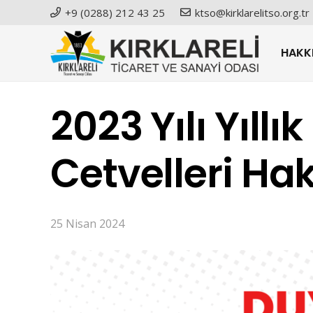
+9 (0288) 212 43 25
ktso@kirklarelitso.org.tr
HAKK
2023 Yılı Yıllı
Cetvelleri Ha
25 Nisan 2024