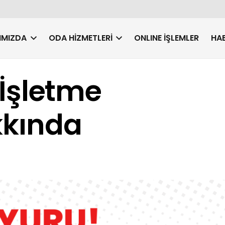
IMIZDA
ODA HIZMETLERI
ONLINE İŞLEMLER
HAB
k İşletme
kkında