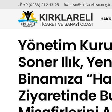
+9 (0288) 212 43 25
ktso@kirklarelitso.org.tr
HAKK
Yönetim Kuru
Soner Ilık, Ye
Binamıza “Hay
Ziyaretinde 