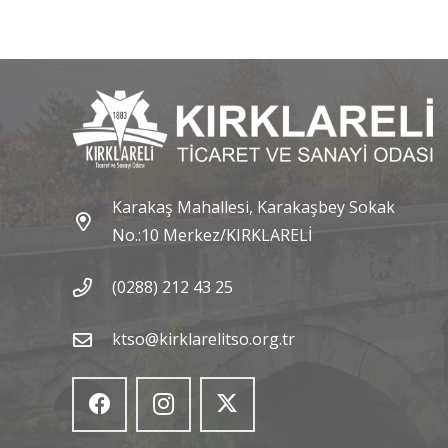
Karakaş Mahallesi, Karakaşbey Sokak
No.:10 Merkez/KIRKLARELİ
(0288) 212 43 25
ktso@kirklarelitso.org.tr