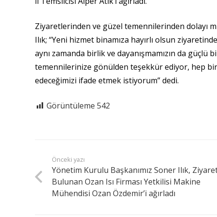
İl Temsilcisi Alper Atik’i ağırladı.
Ziyaretlerinden ve güzel temennilerinden dolayı 
Ilık; “Yeni hizmet binamıza hayırlı olsun ziyaretind
aynı zamanda birlik ve dayanışmamızın da güçlü bi
temennilerinize gönülden teşekkür ediyor, hep birli
edeceğimizi ifade etmek istiyorum” dedi.
Görüntüleme
542
Önceki yazı
Yönetim Kurulu Başkanımız Soner Ilık, Ziyare
Bulunan Ozan Isı Firması Yetkilisi Makine
Mühendisi Ozan Özdemir’i ağırladı