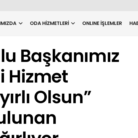
IMIZDA
ODA HIZMETLERI
ONLINE İŞLEMLER
HAB
lu Başkanımız
ni Hizmet
ırlı Olsun”
Bulunan