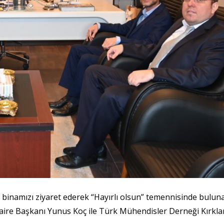
 binamızı ziyaret ederek “Hayırlı olsun” temennisinde bulun
 Daire Başkanı Yunus Koç ile Türk Mühendisler Derneği Kırklar