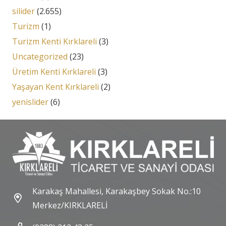
silider
(2.655)
Turizm
(1)
Turizm Kenti Kırklareli
(3)
Uncategorized
(23)
Üretim Kenti Kırklareli
(3)
Yaşayan Kent Kırklareli
(2)
yenislider
(6)
Karakaş Mahallesi, Karakaşbey Sokak No.:10
Merkez/KIRKLARELİ