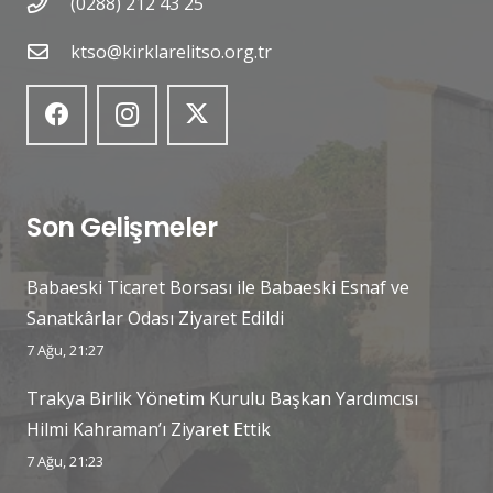
(0288) 212 43 25
ktso@kirklarelitso.org.tr
Son Gelişmeler
Babaeski Ticaret Borsası ile Babaeski Esnaf ve
Sanatkârlar Odası Ziyaret Edildi
7 Ağu, 21:27
Trakya Birlik Yönetim Kurulu Başkan Yardımcısı
Hilmi Kahraman’ı Ziyaret Ettik
7 Ağu, 21:23