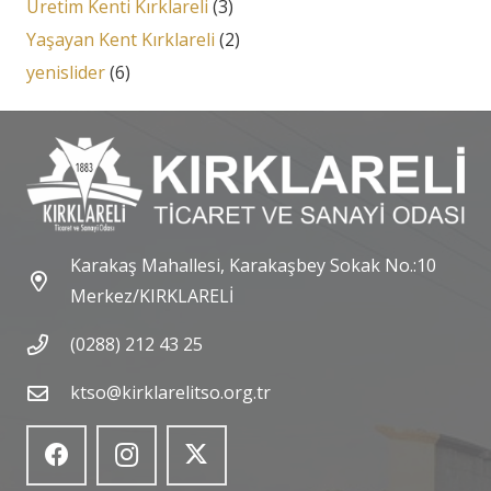
Üretim Kenti Kırklareli
(3)
Yaşayan Kent Kırklareli
(2)
yenislider
(6)
Karakaş Mahallesi, Karakaşbey Sokak No.:10
Merkez/KIRKLARELİ
(0288) 212 43 25
ktso@kirklarelitso.org.tr