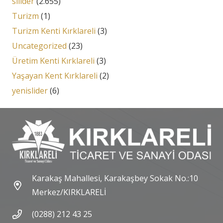
silider
(2.655)
Turizm
(1)
Turizm Kenti Kırklareli
(3)
Uncategorized
(23)
Üretim Kenti Kırklareli
(3)
Yaşayan Kent Kırklareli
(2)
yenislider
(6)
Karakaş Mahallesi, Karakaşbey Sokak No.:10
Merkez/KIRKLARELİ
(0288) 212 43 25