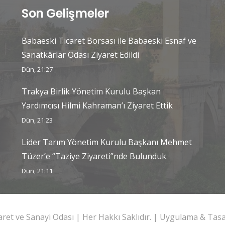
Son Gelişmeler
Babaeski Ticaret Borsası ile Babaeski Esnaf ve
Sanatkârlar Odası Ziyaret Edildi
Dün, 21:27
Trakya Birlik Yönetim Kurulu Başkan
Yardımcısı Hilmi Kahraman’ı Ziyaret Ettik
Dün, 21:23
Lider Tarım Yönetim Kurulu Başkanı Mehmet
Tüzer’e “Taziye Ziyareti”nde Bulunduk
Dün, 21:11
caret ve Sanayi Odası | Her Hakkı Saklıdır. | Uygulama & Ta