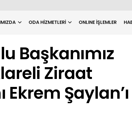
IMIZDA
ODA HIZMETLERI
ONLINE İŞLEMLER
HAB
lu Başkanımız
klareli Ziraat
ı Ekrem Şaylan’ı