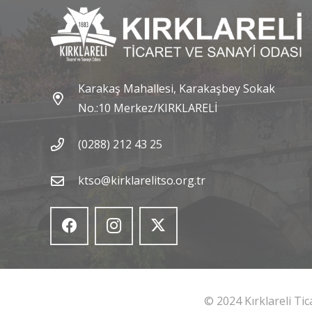
Karakaş Mahallesi, Karakaşbey Sokak
No.:10 Merkez/KIRKLARELİ
(0288) 212 43 25
ktso@kirklarelitso.org.tr
© 2024 Kırklareli Ti