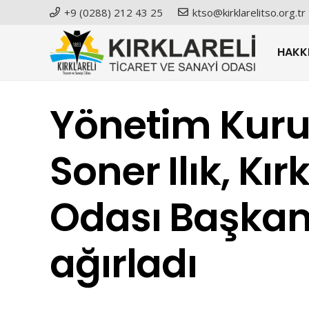
+9 (0288) 212 43 25
ktso@kirklarelitso.org.tr
HAKK
Yönetim Kuru
Soner Ilık, Kır
Odası Başkan
ağırladı