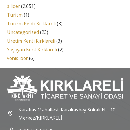
silider
(2.651)
Turizm
(1)
Turizm Kenti Kırklareli
(3)
Uncategorized
(23)
Üretim Kenti Kırklareli
(3)
Yaşayan Kent Kırklareli
(2)
yenislider
(6)
Karakaş Mahallesi, Karakaşbey Sokak No.:10
Merkez/KIRKLARELİ