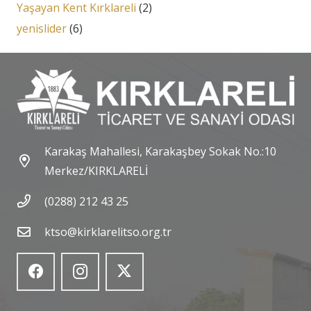
Yaşayan Kent Kırklareli
(2)
yenislider
(6)
Karakaş Mahallesi, Karakaşbey Sokak No.:10
Merkez/KIRKLARELİ
(0288) 212 43 25
ktso@kirklarelitso.org.tr