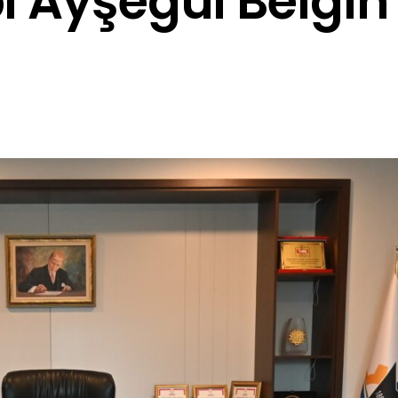
i Ayşegül Belgin’