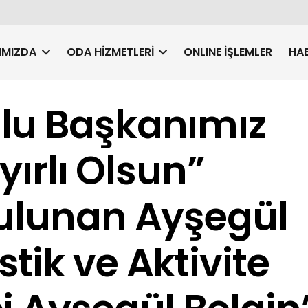
IMIZDA
ODA HIZMETLERI
ONLINE İŞLEMLER
HAB
lu Başkanımız
yırlı Olsun”
Bulunan Ayşegül
tik ve Aktivite