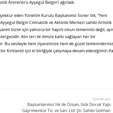
stik Antrenörü Ayşegül Belgin’i ağırladı.
eşekkür eden Yönetim Kurulu Başkanımız Soner Ilık; “Yeni
Ayşegül Belgin Cimnastik ve Aktivite Merkezi sahibi Artistik
eti bizim için yalnızca bir hayırlı olsun temennisi değil, ayn
gesidir. Alın teri ile ilimize katkı sağlayan her bir
dir. Bu vesileyle hem ziyaretinize hem de güzel temennilerini
r Kırklareli için el birliğiyle çalışmaya devam edeceğimizi if
Sonraki yazı
Başkanlarımız Ilık ile Özsan, Gök Doruk Yapı
Gayrimenkul Tic. ve San. Ltd. Şti. Sahibi Gökhan