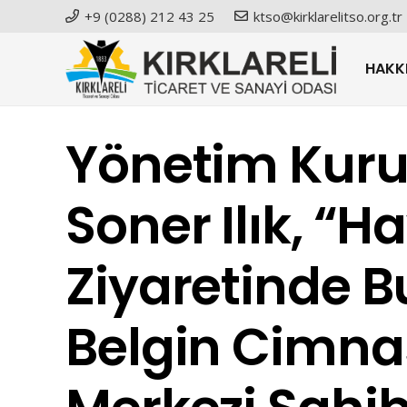
+9 (0288) 212 43 25
ktso@kirklarelitso.org.tr
HAKK
Yönetim Kuru
Soner Ilık, “Ha
Ziyaretinde 
Belgin Cimnas