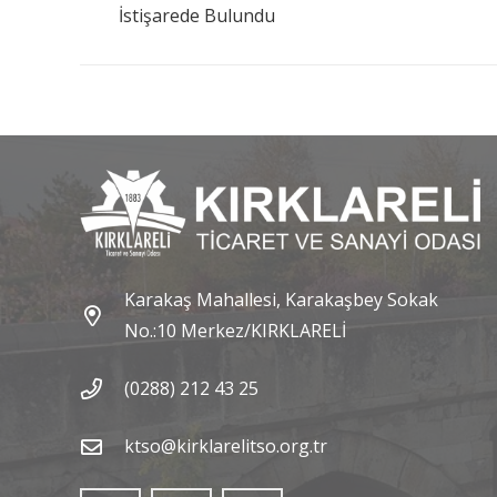
İstişarede Bulundu
Karakaş Mahallesi, Karakaşbey Sokak
No.:10 Merkez/KIRKLARELİ
(0288) 212 43 25
ktso@kirklarelitso.org.tr