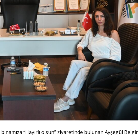
 binamıza “Hayırlı olsun” ziyaretinde bulunan Ayşegül Belgi