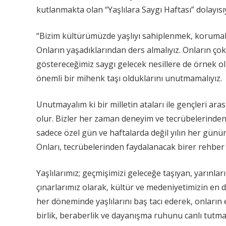
kutlanmakta olan “Yaşlılara Saygı Haftası” dolayısı
“Bizim kültürümüzde yaşlıyı sahiplenmek, korumak v
Onların yaşadıklarından ders almalıyız. Onların ço
göstereceğimiz saygı gelecek nesillere de örnek ol
önemli bir mihenk taşı olduklarını unutmamalıyız.
Unutmayalım ki bir milletin ataları ile gençleri ar
olur. Bizler her zaman deneyim ve tecrübelerinde
sadece özel gün ve haftalarda değil yılın her günü
Onları, tecrübelerinden faydalanacak birer rehber
Yaşlılarımız; geçmişimizi geleceğe taşıyan, yarınlar
çınarlarımız olarak, kültür ve medeniyetimizin en de
her döneminde yaşlılarını baş tacı ederek, onların
birlik, beraberlik ve dayanışma ruhunu canlı tutma