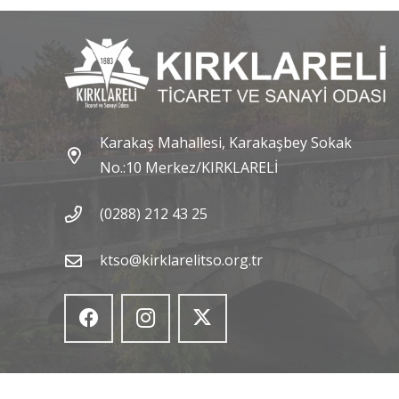
Karakaş Mahallesi, Karakaşbey Sokak
No.:10 Merkez/KIRKLARELİ
(0288) 212 43 25
ktso@kirklarelitso.org.tr