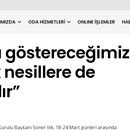
IMIZDA
ODA HIZMETLERI
ONLINE İŞLEMLER
HAB
a göstereceğimiz
 nesillere de
ır”
Kurulu Başkanı Soner Ilık, 18-24 Mart günleri arasında