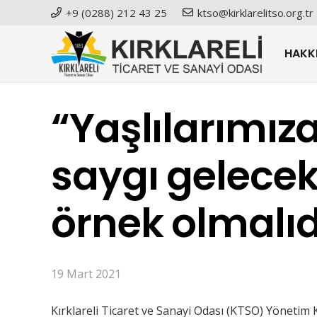
+9 (0288) 212 43 25
ktso@kirklarelitso.org.tr
HAKK
“Yaşlılarımız
saygı gelecek
örnek olmalıd
19 Mart 2021
Kırklareli Ticaret ve Sanayi Odası (KTSO) Yönetim 