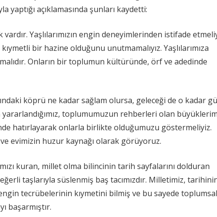
yla yaptığı açıklamasında şunları kaydetti:
ardır. Yaşlılarımızın engin deneyimlerinden istifade etmeliy
k kıymetli bir hazine olduğunu unutmamalıyız. Yaşlılarımıza
malıdır. Onların bir toplumun kültüründe, örf ve adedinde
asındaki köprü ne kadar sağlam olursa, geleceği de o kadar gü
n yararlandığımız, toplumumuzun rehberleri olan büyüklerim
nde hatırlayarak onlarla birlikte olduğumuzu göstermeliyiz.
 ve evimizin huzur kaynağı olarak görüyoruz.
ımızı kuran, millet olma bilincinin tarih sayfalarını dolduran
ğerli taşlarıyla süslenmiş baş tacımızdır. Milletimiz, tarihini
 engin tecrübelerinin kıymetini bilmiş ve bu sayede toplumsa
yı başarmıştır.