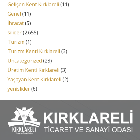
Gelişen Kent Kırklareli
(11)
Genel
(11)
İhracat
(5)
silider
(2.655)
Turizm
(1)
Turizm Kenti Kırklareli
(3)
Uncategorized
(23)
Üretim Kenti Kırklareli
(3)
Yaşayan Kent Kırklareli
(2)
yenislider
(6)