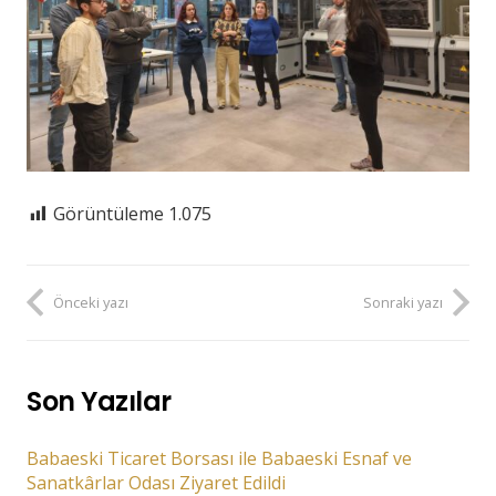
Görüntüleme
1.075
Önceki yazı
Sonraki yazı
Son Yazılar
Babaeski Ticaret Borsası ile Babaeski Esnaf ve
Sanatkârlar Odası Ziyaret Edildi