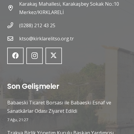
Karakaş Mahallesi, Karakaşbey Sokak No.:10
Merkez/KIRKLARELİ
(0288) 212 43 25
ktso@kirklarelitso.org.tr
Son Gelişmeler
Babaeski Ticaret Borsası ile Babaeski Esnaf ve
Sanatkârlar Odası Ziyaret Edildi
7 Ağu, 21:27
Trakya Birlik Yönetim Kurulu Başkan Yardımcısı