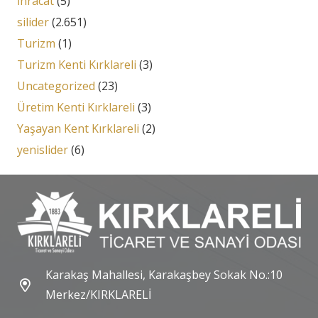
İhracat
(5)
silider
(2.651)
Turizm
(1)
Turizm Kenti Kırklareli
(3)
Uncategorized
(23)
Üretim Kenti Kırklareli
(3)
Yaşayan Kent Kırklareli
(2)
yenislider
(6)
Karakaş Mahallesi, Karakaşbey Sokak No.:10
Merkez/KIRKLARELİ