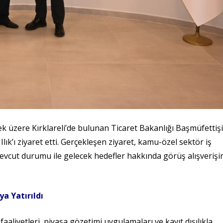
ek üzere Kırklareli’de bulunan Ticaret Bakanlığı Başmüfettişi
’ı ziyaret etti. Gerçekleşen ziyaret, kamu-özel sektör iş
mevcut durumu ile gelecek hedefler hakkında görüş alışverişi
ya Yatırıldı
aaliyetleri, piyasa gözetimi uygulamaları ve kayıt dışılıkla