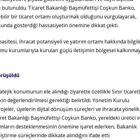
 bulunuldu. Ticaret Bakanlığı Başmüfettişi Coşkun Banko,
lebilir bir ticaret ortamı oluşturmak olduğunu vurgulayarak,
unda gösterdiği hassasiyetin önemine dikkat çekti.
sitesi, ihracat potansiyeli ve yatırım ortamı hakkında bilgil
mu kurumlarıyla kurulan güçlü iletişimin bölgesel kalkınma
örüşüldü
ratejik konumunun ele alındığı ziyarette özellikle Sınır ticaret
kin değerlendirilmesi gerektiği belirtildi. Yönetim Kurulu
jeler, üyelerin dijital dönüşüm süreçleri ve ihracata yönelik
caret Bakanlığı Başmüfettişi Coşkun Banko, yereldeki üretici v
dımların desteklenmesinin önemine işaret ederken, Bakanlık
ştirme süreçlerinde dikkate alındığını ifade etti.