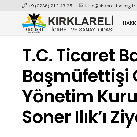
+9 (0288) 212 43 25
ktso@kirklarelitso.org.tr
HAKK
T.C. Ticaret B
Başmüfettişi
Yönetim Kuru
Soner Ilık’ı Ziy