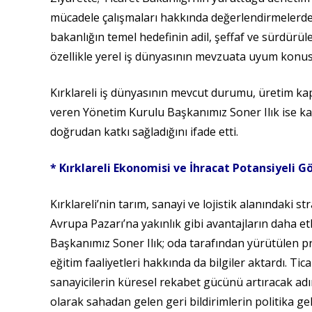
mücadele çalışmaları hakkında değerlendirmelerde
bakanlığın temel hedefinin adil, şeffaf ve sürdürü
özellikle yerel iş dünyasının mevzuata uyum konus
Kırklareli iş dünyasının mevcut durumu, üretim kapa
veren Yönetim Kurulu Başkanımız Soner Ilık ise ka
doğrudan katkı sağladığını ifade etti.
* Kırklareli Ekonomisi ve İhracat Potansiyeli G
Kırklareli’nin tarım, sanayi ve lojistik alanındaki st
Avrupa Pazarı’na yakınlık gibi avantajların daha et
Başkanımız Soner Ilık; oda tarafından yürütülen pro
eğitim faaliyetleri hakkında da bilgiler aktardı. Ti
sanayicilerin küresel rekabet gücünü artıracak a
olarak sahadan gelen geri bildirimlerin politika geli