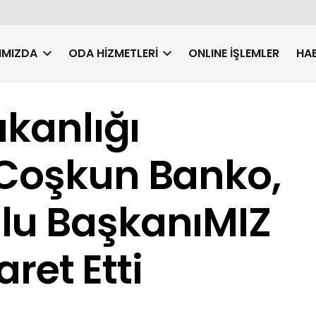
IMIZDA
ODA HIZMETLERI
ONLINE İŞLEMLER
HAB
akanlığı
 Coşkun Banko,
lu BaşkanıMIZ
aret Etti