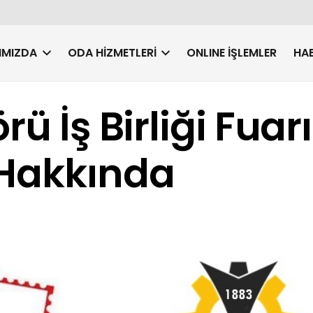
IMIZDA
ODA HIZMETLERI
ONLINE İŞLEMLER
HAB
ü İş Birliği Fuarı
 Hakkında