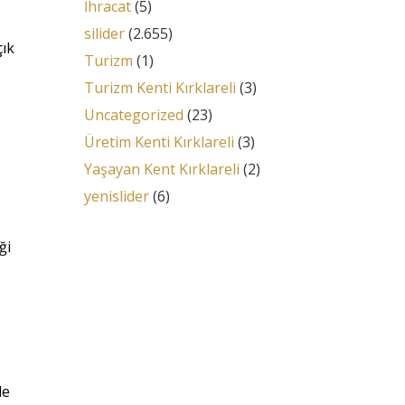
İhracat
(5)
silider
(2.655)
çık
Turizm
(1)
Turizm Kenti Kırklareli
(3)
Uncategorized
(23)
Üretim Kenti Kırklareli
(3)
Yaşayan Kent Kırklareli
(2)
yenislider
(6)
ği
le