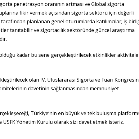
ki sigorta penetrasyon oranının artması ve Global sigorta
larına fikir vermek açısından sigorta sektörü için değerli
arafından planlanan genel oturumlarda katılımcılar; iş birli
metler tanıtabilir ve sigortacılık sektöründe güncel araştırma
dır.
lduğu kadar bu sene gerçekleştirilecek etkinlikler aktivitele
leştirilecek olan IV. Uluslararası Sigorta ve Fuarı Kongresin
 komitelerinin davetinin sağlanmasından memnuniyet
erçekleşeceği, Türkiye’nin en büyük ve tek buluşma platform
ne USFK Yönetim Kurulu olarak sizi davet etmek isteriz.