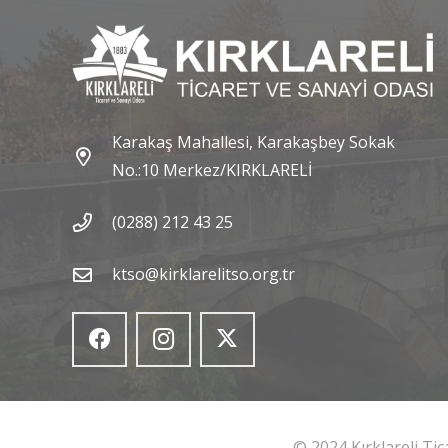
Karakaş Mahallesi, Karakaşbey Sokak
No.:10 Merkez/KIRKLARELİ
(0288) 212 43 25
ktso@kirklarelitso.org.tr
© 2024 Kırklareli Ti