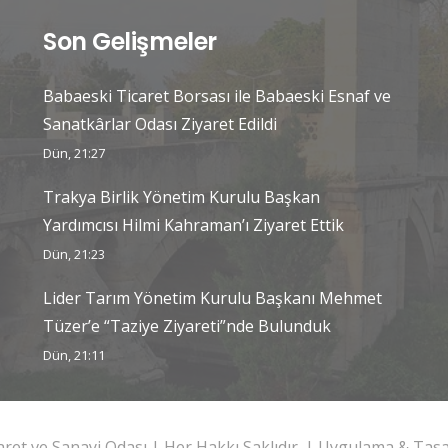
Son Gelişmeler
Babaeski Ticaret Borsası ile Babaeski Esnaf ve
Sanatkârlar Odası Ziyaret Edildi
Dün, 21:27
Trakya Birlik Yönetim Kurulu Başkan
Yardımcısı Hilmi Kahraman’ı Ziyaret Ettik
Dün, 21:23
Lider Tarım Yönetim Kurulu Başkanı Mehmet
Tüzer’e “Taziye Ziyareti”nde Bulunduk
Dün, 21:11
caret ve Sanayi Odası | Her Hakkı Saklıdır. | Uygulama & Ta