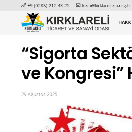
+9 (0288) 212 43 25
ktso@kirklarelitso.org.tr
HAKK
“Sigorta Sektör
ve Kongresi”
29 Ağustos 2025