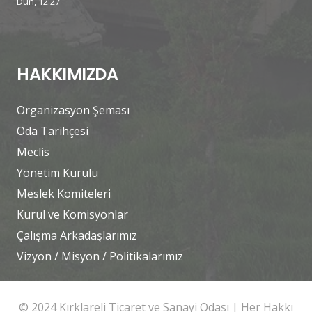
Dün, 12:27
HAKKIMIZDA
Organizasyon Şeması
Oda Tarihçesi
Meclis
Yönetim Kurulu
Meslek Komiteleri
Kurul ve Komisyonlar
Çalışma Arkadaşlarımız
Vizyon / Misyon / Politikalarımız
© 2024 Kırklareli Ticaret ve Sanayi Odası | Her Hakkı