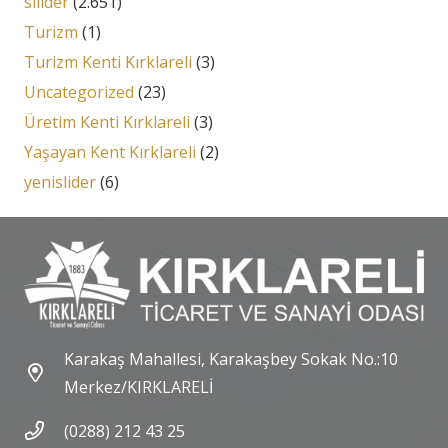
silider
(2.651)
Turizm
(1)
Turizm Kenti Kırklareli
(3)
Uncategorized
(23)
Üretim Kenti Kırklareli
(3)
Yaşayan Kent Kırklareli
(2)
yenislider
(6)
Karakaş Mahallesi, Karakaşbey Sokak No.:10
Merkez/KIRKLARELİ
(0288) 212 43 25