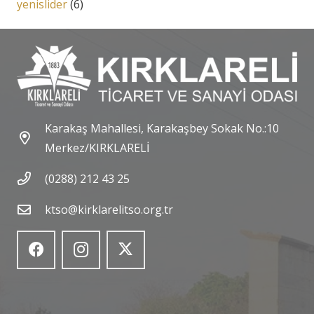
yenislider
(6)
Karakaş Mahallesi, Karakaşbey Sokak No.:10
Merkez/KIRKLARELİ
(0288) 212 43 25
ktso@kirklarelitso.org.tr