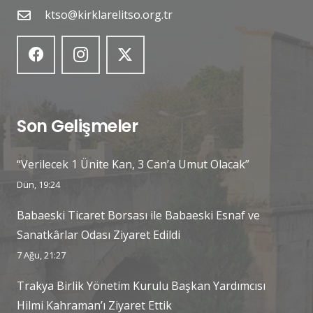
ktso@kirklarelitso.org.tr
Son Gelişmeler
“Verilecek 1 Ünite Kan, 3 Can’a Umut Olacak”
Dün, 19:24
Babaeski Ticaret Borsası ile Babaeski Esnaf ve
Sanatkârlar Odası Ziyaret Edildi
7 Ağu, 21:27
Trakya Birlik Yönetim Kurulu Başkan Yardımcısı
Hilmi Kahraman’ı Ziyaret Ettik