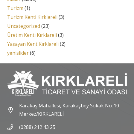
Turizm
(1)
Turizm Kenti Kırklareli
(3)
Uncategorized
(23)
Üretim Kenti Kırklareli
(3)
Yaşayan Kent Kırklareli
(2)
yenislider
(6)
Karakaş Mahallesi, Karakaşbey Sokak No.:10
Merkez/KIRKLARELİ
(0288) 212 43 25