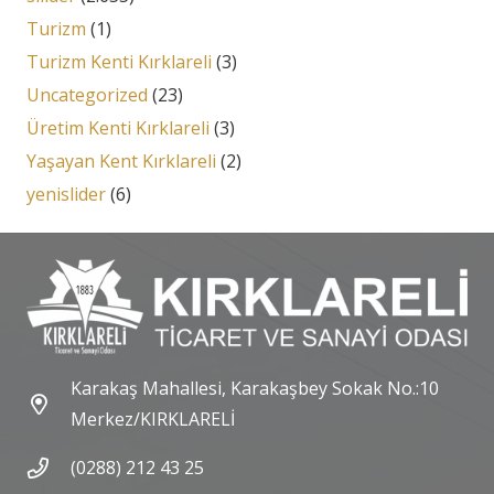
Turizm
(1)
Turizm Kenti Kırklareli
(3)
Uncategorized
(23)
Üretim Kenti Kırklareli
(3)
Yaşayan Kent Kırklareli
(2)
yenislider
(6)
Karakaş Mahallesi, Karakaşbey Sokak No.:10
Merkez/KIRKLARELİ
(0288) 212 43 25