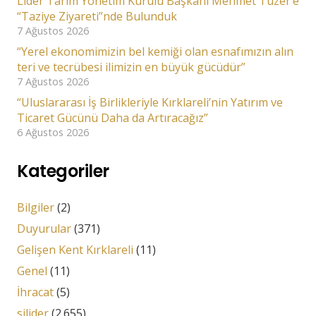
Lider Tarım Yönetim Kurulu Başkanı Mehmet Tüzer’e
“Taziye Ziyareti”nde Bulunduk
7 Ağustos 2026
“Yerel ekonomimizin bel kemiği olan esnafımızın alın
teri ve tecrübesi ilimizin en büyük gücüdür”
7 Ağustos 2026
“Uluslararası İş Birlikleriyle Kırklareli’nin Yatırım ve
Ticaret Gücünü Daha da Artıracağız”
6 Ağustos 2026
Kategoriler
Bilgiler
(2)
Duyurular
(371)
Gelişen Kent Kırklareli
(11)
Genel
(11)
İhracat
(5)
silider
(2.655)