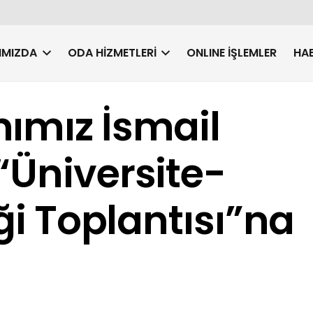
IMIZDA
ODA HIZMETLERI
ONLINE İŞLEMLER
HAB
ımız İsmail
“Üniversite-
iği Toplantısı”na