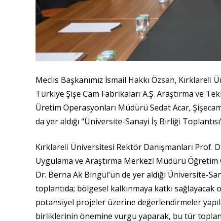
Meclis Başkanımız İsmail Hakkı Özsan, Kırklareli Ün
Türkiye Şişe Cam Fabrikaları A.Ş. Araştırma ve Tekn
Üretim Operasyonları Müdürü Sedat Acar, Şişecam C
da yer aldığı “Üniversite-Sanayi İş Birliği Toplantısı”
Kırklareli Üniversitesi Rektör Danışmanları Prof. 
Uygulama ve Araştırma Merkezi Müdürü Öğretim Göre
Dr. Berna Ak Bingül’ün de yer aldığı Üniversite-Sa
toplantıda; bölgesel kalkınmaya katkı sağlayacak or
potansiyel projeler üzerine değerlendirmeler yapıldı
birliklerinin önemine vurgu yaparak, bu tür toplantıl