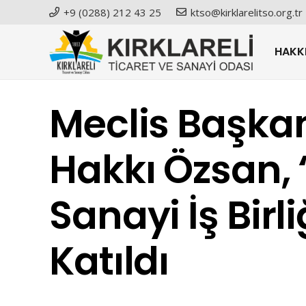
+9 (0288) 212 43 25
ktso@kirklarelitso.org.tr
HAKK
Meclis Başkan
Hakkı Özsan, 
Sanayi İş Birl
Katıldı