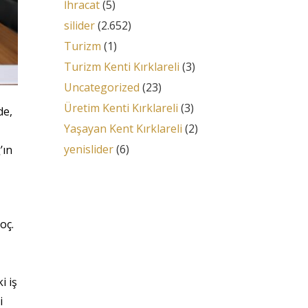
İhracat
(5)
silider
(2.652)
Turizm
(1)
Turizm Kenti Kırklareli
(3)
Uncategorized
(23)
Üretim Kenti Kırklareli
(3)
de,
Yaşayan Kent Kırklareli
(2)
yenislider
(6)
’ın
oç.
i iş
i