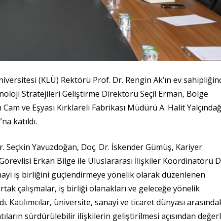
iversitesi (KLÜ) Rektörü Prof. Dr. Rengin Ak’ın ev sahipliğin
oloji Stratejileri Geliştirme Direktörü Seçil Erman, Bölge
am ve Eşyası Kırklareli Fabrikası Müdürü A. Halit Yalçındağ
na katıldı.
Dr. Seçkin Yavuzdoğan, Doç. Dr. İskender Gümüş, Kariyer
vlisi Erkan Bilge ile Uluslararası İlişkiler Koordinatörü D
nayi iş birliğini güçlendirmeye yönelik olarak düzenlenen
tak çalışmalar, iş birliği olanakları ve geleceğe yönelik
. Katılımcılar, üniversite, sanayi ve ticaret dünyası arasındak
arın sürdürülebilir ilişkilerin geliştirilmesi açısından değerl