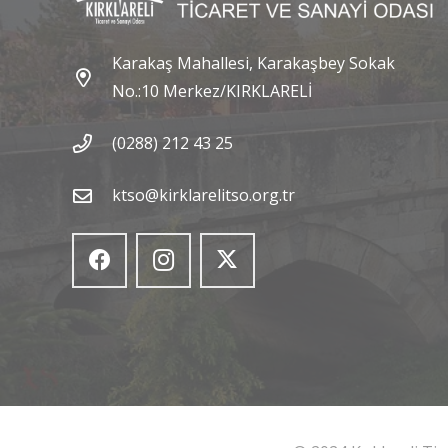
Karakaş Mahallesi, Karakaşbey Sokak
No.:10 Merkez/KIRKLARELİ
(0288) 212 43 25
ktso@kirklarelitso.org.tr